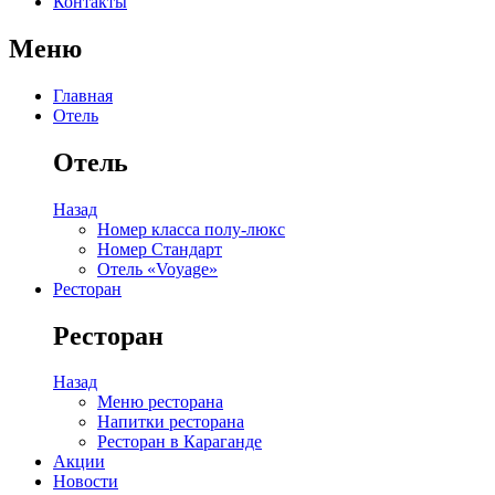
Контакты
Меню
Главная
Отель
Отель
Назад
Номер класса полу-люкс
Номер Стандарт
Отель «Voyage»
Ресторан
Ресторан
Назад
Меню ресторана
Напитки ресторана
Ресторан в Караганде
Акции
Новости