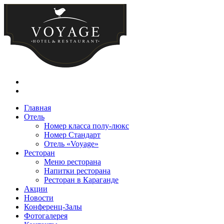
Главная
Отель
Номер класса полу-люкс
Номер Стандарт
Отель «Voyage»
Ресторан
Меню ресторана
Напитки ресторана
Ресторан в Караганде
Акции
Новости
Конференц-Залы
Фотогалерея