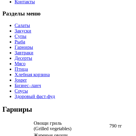
Контакты
Разделы меню
Салаты
Закуски
Супы
Рыба
Гарниры
Завтраки
Десерты
Мясо
Птица
Хлебная корзина
Josper
Бизнес–ланч
Соусы
Здоровый фаст-фуд
Гарниры
Овощи гриль
790 тг
(Grilled vegetables)
Жареные овощи