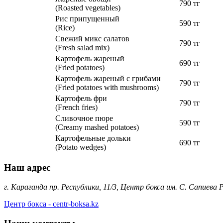
790 тг
(Roasted vegetables)
Рис припущенный
590 тг
(Rice)
Свежий микс салатов
790 тг
(Fresh salad mix)
Картофель жареный
690 тг
(Fried potatoes)
Картофель жареный с грибами
790 тг
(Fried potatoes with mushrooms)
Картофель фри
790 тг
(French fries)
Сливочное пюре
590 тг
(Creamy mashed potatoes)
Картофельные дольки
690 тг
(Potato wedges)
Наш адрес
г. Караганда пр. Республики, 11/3, Центр бокса им. С. Сапиева
Центр бокса - centr-boksa.kz