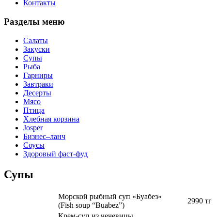
Контакты
Разделы меню
Салаты
Закуски
Супы
Рыба
Гарниры
Завтраки
Десерты
Мясо
Птица
Хлебная корзина
Josper
Бизнес–ланч
Соусы
Здоровый фаст-фуд
Супы
Морской рыбный суп «Буабез»
2990 тг
(Fish soup “Buabez”)
Крем-суп из чечевицы