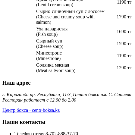
1190 тг
(Lentil cream soup)
Сырно-сливочный суп с лососем
(Cheese and creamy soup with
1790 тг
salmon)
Уха наваристая
1690 тг
(Fish soup)
Сырный суп
1590 тг
(Cheese soup)
Минестроне
1190 тг
(Minestrone)
Солянка мясная
1290 тг
(Meat saltwort soup)
Наш адрес
г. Караганда пр. Республики, 11/3, Центр бокса им. С. Сапиева
Ресторан работает с 12.00 до 2.00
Центр бокса - centr-boksa.kz
Наши контакты
Телефон отеля:
8-702-888-37-70