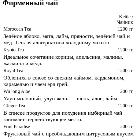
Фирменный чай
Kettle /
Чайник
Moroccan Tea
1200 тг
Зелёное яблоко, мята, лайм, пряности, зелёный чай и
мёд. Тёплая альтернатива холодному махито.
Kyoto Tea
1200 тг
Идеальное сочетание корицы, апельсина, малины,
жасмина и мёда.
Royal Tea
1200 тг
Облепиха в союзе со свежим лаймом, кардамоном,
карамелью и чаем эрл грей.
Wu long Aloe
1200 тг
Улун молочный, улун жень — шень, алое, лайм.
Ginger Tea
1200 тг
В списке продуктов для похудения имбирный чай
занимает первенствующее место.
Fruit Paradise
1200 тг
Фруктовый чай с преобладающим цитрусовым вкусом