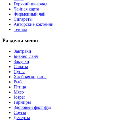
Горячий шоколад
Чайная карта
Фирменный чай
Сигареты
Авторские коктейли
Текила
Разделы меню
Завтраки
Бизнес–ланч
Закуски
Салаты
Супы
Хлебная корзина
Рыба
Птица
Мясо
Josper
Гарниры
Здоровый фаст-фуд
Соусы
Десерты